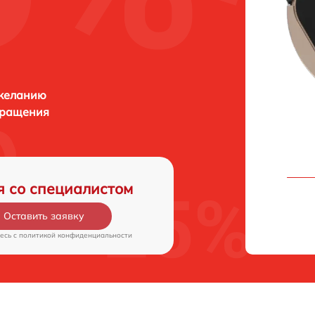
 желанию
бращения
я со специалистом
Оставить заявку
есь c
политикой конфиденциальности