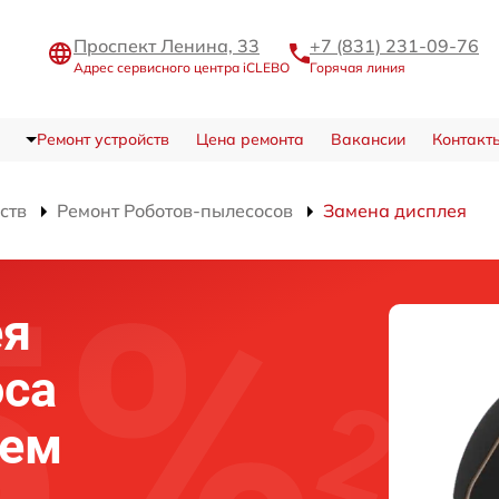
Проспект Ленина, 33
+7 (831) 231-09-76
Адрес сервисного центра iCLEBO
Горячая линия
Ремонт устройств
Цена ремонта
Вакансии
Контакт
ств
Ремонт Роботов-пылесосов
Замена дисплея
ея
оса
нем