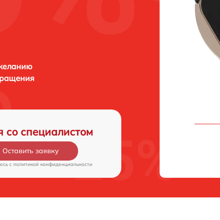
 желанию
бращения
я со специалистом
Оставить заявку
есь c
политикой конфиденциальности