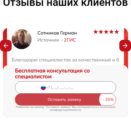
Отзывы наших клиентов
Сотников Герман
Нужна консультация?
Источник –
2ГИС
Закажите бесплатную консультацию
Благодарю специалистов за качественный и быстр
Бесплатная консультация со
специалистом
Оставить заявку
Нажимая на кнопку "Оставить заявку" Вы соглашаетесь c
политикой
конфиденциальности