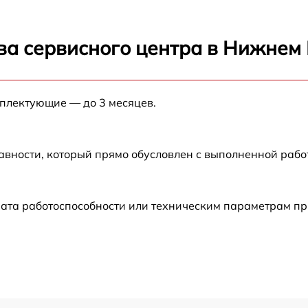
от 60 мин
ва сервисного центра в Нижнем
от 60 мин
мплектующие — до 3 месяцев.
от 60 мин
от 60 мин
авности, который прямо обусловлен с выполненной раб
от 60 мин
ата работоспособности или техническим параметрам пр
от 30 мин
от 60 мин
от 60 мин