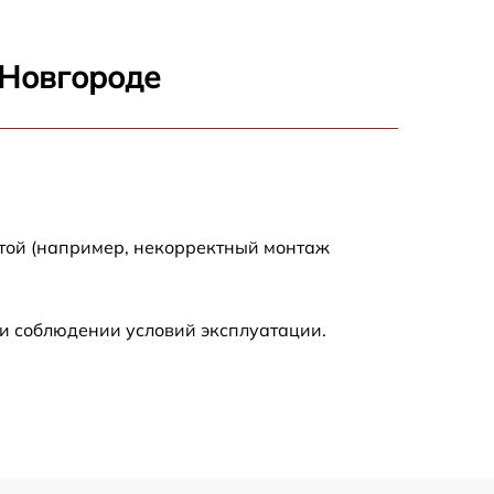
1400 р
 Новгороде
2000 р
2000 р
300 р
отой (например, некорректный монтаж
500 р
и соблюдении условий эксплуатации.
800 р
500 р
400 р