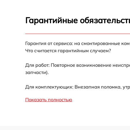
Ремонт электроплаты
Гарантийные обязательст
Ремонт после залития
Гарантия от сервиса: на смонтированные ко
Устранение ошибок
Что считается гарантийным случаем?
Ремонт кнопки
Для работ: Повторное возникновение неиспр
запчасти).
Калибровка
Для комплектующих: Внезапная поломка, утр
Ремонт материнской платы
Показать полностью
Профилактическая чистка
Замена материнской платы