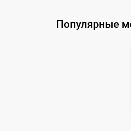
Прошивка
Популярные м
Ремонт цепи питания
Замена аккумулятора
Замена датчиков управления, высоты,
движения
Комплексная чистка
Восстановление аккумулятора
Ремонт двигателя
Замена датчиков