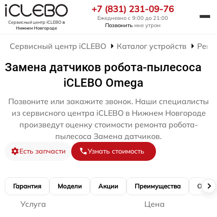
+7 (831) 231-09-76
Ежедневно с 9:00 до 21:00
Сервисный центр iCLEBO
в
Позвонить
мне утром
Нижнем Новгороде
Сервисный центр iCLEBO
Каталог устройств
Ремо
Замена датчиков робота-пылесоса
iCLEBO Omega
Позвоните или закажите звонок. Наши специалисты
из сервисного центра iCLEBO в Нижнем Новгороде
произведут оценку стоимости ремонта робота-
пылесоса Замена датчиков.
Есть запчасти
Узнать стоимость
Гарантия
Модели
Акции
Преимущества
Отзы
Услуга
Цена