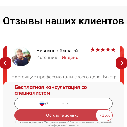
Отзывы наших клиентов
Николаев Алексей
Нужна консультация?
Источник –
Яндекс
Закажите бесплатную консультацию
Настоящие профессионалы своего дела. Быстро ве
Бесплатная консультация со
специалистом
Оставить заявку
Нажимая на кнопку "Оставить заявку" Вы соглашаетесь c
политикой
конфиденциальности