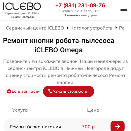
+7 (831) 231-09-76
Ежедневно с 9:00 до 21:00
Сервисный центр iCLEBO
в
Позвонить
мне утром
Нижнем Новгороде
Сервисный центр iCLEBO
Каталог устройств
Ремо
Ремонт кнопки робота-пылесоса
iCLEBO Omega
Позвоните или закажите звонок. Наши менеджеры из
сервис-центра iCLEBO в Нижнем Новгороде дадут
оценку стоимости ремонта робота-пылесоса Ремонт
кнопки.
Есть запчасти
Узнать стоимость
Услуга
Цена
Ремонт блока питания
700 р