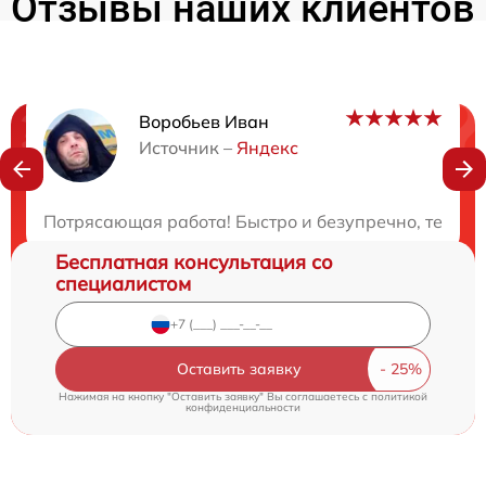
Отзывы наших клиентов
Воробьев Иван
Нужна консультация?
Источник –
Яндекс
Закажите бесплатную консультацию
Потрясающая работа! Быстро и безупречно, техник
Бесплатная консультация со
специалистом
Оставить заявку
Нажимая на кнопку "Оставить заявку" Вы соглашаетесь c
политикой
конфиденциальности