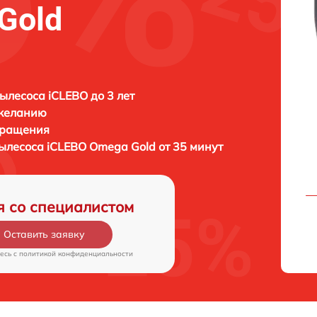
Gold
ылесоса iCLEBO до 3 лет
 желанию
бращения
пылесоса
iCLEBO Omega Gold от 35 минут
я со специалистом
Оставить заявку
есь c
политикой конфиденциальности