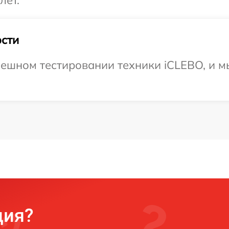
лет.
сти
ешном тестировании техники iCLEBO, и м
ция?