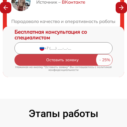
Нужна консультация?
Источник –
ВКонтакте
Закажите бесплатную консультацию
Порадовало качество и оперативность работы. Про
Бесплатная консультация со
специалистом
Оставить заявку
Нажимая на кнопку "Оставить заявку" Вы соглашаетесь c
политикой
конфиденциальности
Этапы работы