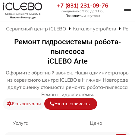
+7 (831) 231-09-76
Ежедневно с 9:00 до 21:00
Сервисный центр iCLEBO
в
Позвонить
мне утром
Нижнем Новгороде
Сервисный центр iCLEBO
Каталог устройств
Ремо
Ремонт гидросистемы робота-
пылесоса
iCLEBO Arte
Оформите обратный звонок. Наши администраторы
из сервисного центра iCLEBO в Нижнем Новгороде
дадут оценку стоимости ремонта робота-пылесоса
Ремонт гидросистемы.
Есть запчасти
Узнать стоимость
Услуга
Цена