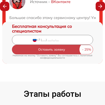
Нужна консультация?
Источник –
ВКонтакте
Закажите бесплатную консультацию
Большое спасибо этому сервисному центру! Уже 3 
Бесплатная консультация со
специалистом
Оставить заявку
Нажимая на кнопку "Оставить заявку" Вы соглашаетесь c
политикой
конфиденциальности
Этапы работы