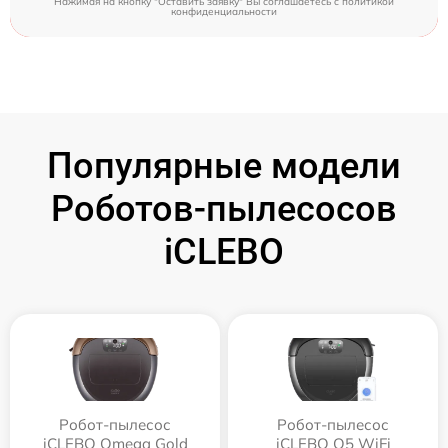
Нажимая на кнопку "Оставить заявку" Вы соглашаетесь c
политикой
конфиденциальности
Популярные модели
Роботов-пылесосов
iCLEBO
Робот-пылесос
Робот-пылесос
iCLEBO Omega Gold
iCLEBO O5 WiFi