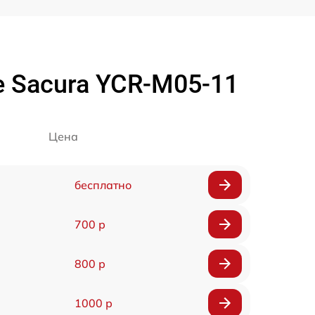
e Sacura YCR-M05-11
Цена
бесплатно
700 р
800 р
1000 р