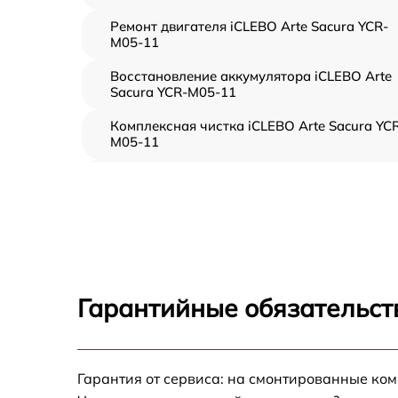
Ремонт двигателя iCLEBO Arte Sacura YCR-
M05-11
Восстановление аккумулятора iCLEBO Arte
Sacura YCR-M05-11
Комплексная чистка iCLEBO Arte Sacura YC
M05-11
Замена датчиков управления, высоты,
движения iCLEBO Arte Sacura YCR-M05-11
Замена аккумулятора iCLEBO Arte Sacura
YCR-M05-11
Ремонт цепи питания iCLEBO Arte Sacura
YCR-M05-11
Гарантийные обязательст
Прошивка iCLEBO Arte Sacura YCR-M05-11
Замена материнской платы iCLEBO Arte
Гарантия от сервиса: на смонтированные ко
Sacura YCR-M05-11