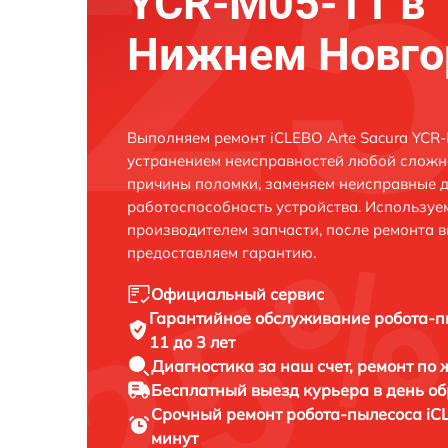
YCR-M05-11 в
Нижнем Новго
Выполняем ремонт iCLEBO Arte Sacura YCR
устранением неисправностей любой сложно
причины поломки, заменяем неисправные д
работоспособность устройства. Использу
производителем запчасти, после ремонта 
предоставляем гарантию.
Официальный сервис
Гарантийное обслуживание
робота-п
11 до 3 лет
Диагностика за наш счет,
ремонт по
Бесплатный выезд курьера
в день о
Срочный ремонт
робота-пылесоса iC
минут