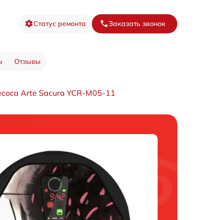
Статус ремонта
Заказать звонок
ы
Отзывы
соса Arte Sacura YCR-M05-11