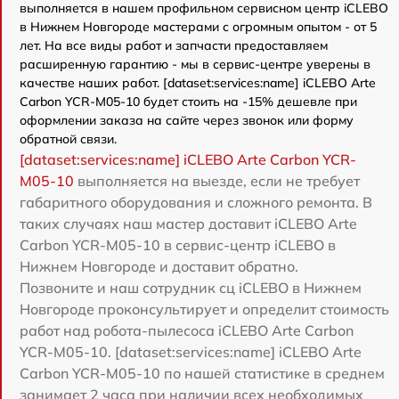
выполняется в нашем профильном сервисном центр iCLEBO
в Нижнем Новгороде мастерами с огромным опытом - от 5
лет. На все виды работ и запчасти предоставляем
расширенную гарантию - мы в сервис-центре уверены в
качестве наших работ. [dataset:services:name] iCLEBO Arte
Carbon YCR-M05-10 будет стоить на -15% дешевле при
оформлении заказа на сайте через звонок или форму
обратной связи.
[dataset:services:name] iCLEBO Arte Carbon YCR-
M05-10
выполняется на выезде, если не требует
габаритного оборудования и сложного ремонта. В
таких случаях наш мастер доставит iCLEBO Arte
Carbon YCR-M05-10 в сервис-центр iCLEBO в
Нижнем Новгороде и доставит обратно.
Позвоните и наш сотрудник сц iCLEBO в Нижнем
Новгороде проконсультирует и определит стоимость
работ над робота-пылесоса iCLEBO Arte Carbon
YCR-M05-10. [dataset:services:name] iCLEBO Arte
Carbon YCR-M05-10 по нашей статистике в среднем
занимает 2 часа при наличии всех необходимых