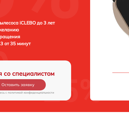
ылесоса iCLEBO до 3 лет
 желанию
бращения
3 от 35 минут
я со специалистом
Оставить заявку
есь c
политикой конфиденциальности