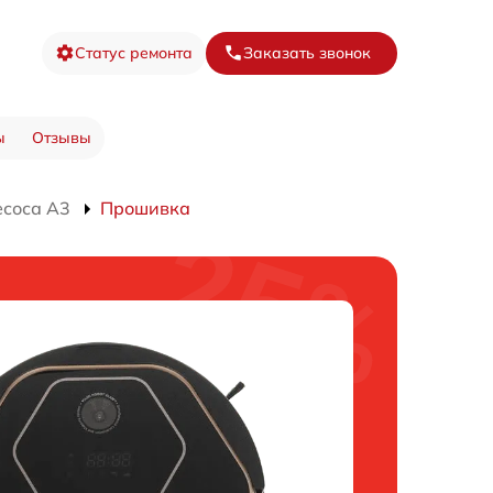
Статус ремонта
Заказать звонок
ы
Отзывы
есоса A3
Прошивка